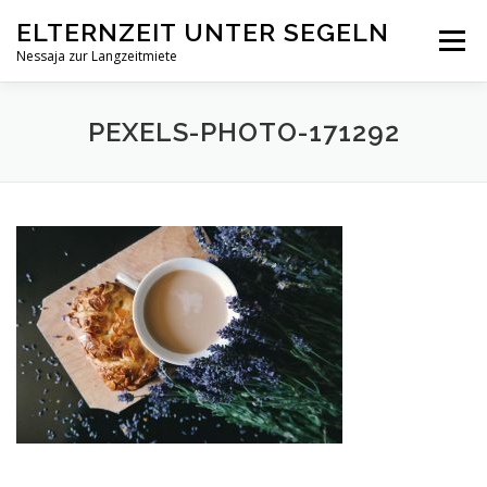
Zum
ELTERNZEIT UNTER SEGELN
Inhalt
Menü
springen
Nessaja zur Langzeitmiete
STARTSEITE
DIE IDEE
DAS SCHIFF
KONTAKT
PEXELS-PHOTO-171292